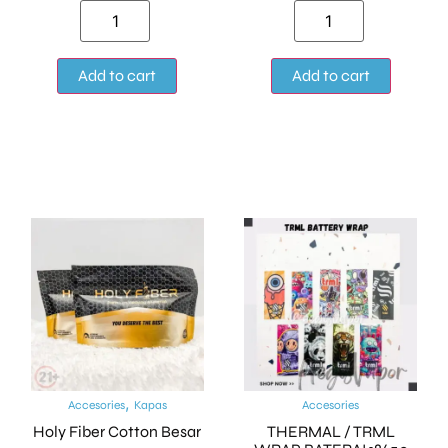
Alternative:
Alternat
Add to cart
Add to cart
,
Accesories
Kapas
Accesories
Holy Fiber Cotton Besar
THERMAL / TRML