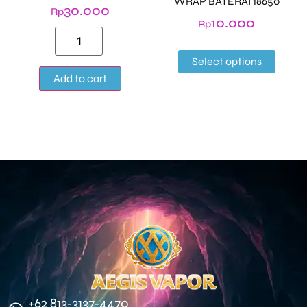
WRAP BATERAI 18650
30.000
Rp
10.000
Rp
Select options
Alternative:
Add to cart
‪+62 813‑3137‑4470‬