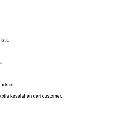
 kak.
.
e admin.
abila kesalahan dari customer.