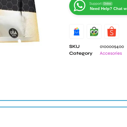
Support
Online
Need Help? Chat w
Alternative:
SKU
0100009400
Category
Accesories