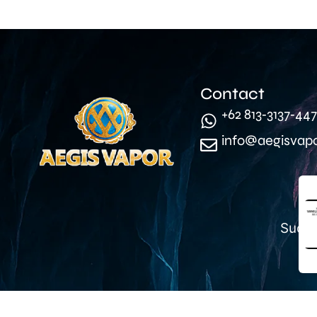
Contact
‪+62 813‑3137‑447
info@aegisvap
Suda
© Aegis Vapor. All Rights Reserved.
Dev by Sundaydulu