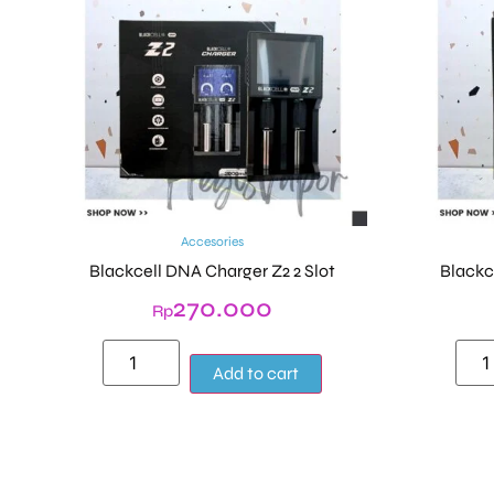
Accesories
Blackcell DNA Charger Z2 2 Slot
Blackc
270.000
Rp
Alternative:
Add to cart