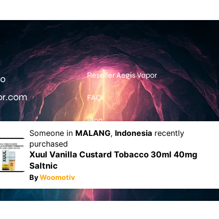
Reseller Aegis Vapor
0‬
or.com
FAQ
Blog
Someone in
MALANG
,
Indonesia
recently
purchased
Xuul Vanilla Custard Tobacco 30ml 40mg
h ada
2366
pesanan
completed
dari pelanggan k
Saltnic
By
Woomotiv