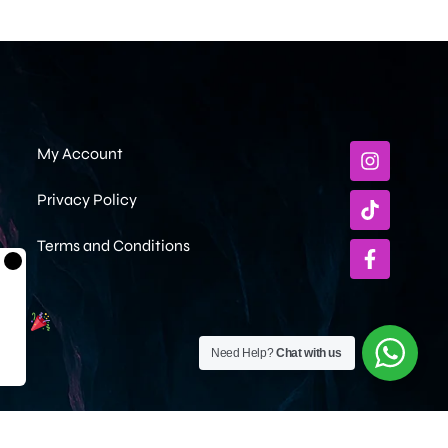
My Account
Privacy Policy
Terms and Conditions
×
ami
Need Help?
Chat with us