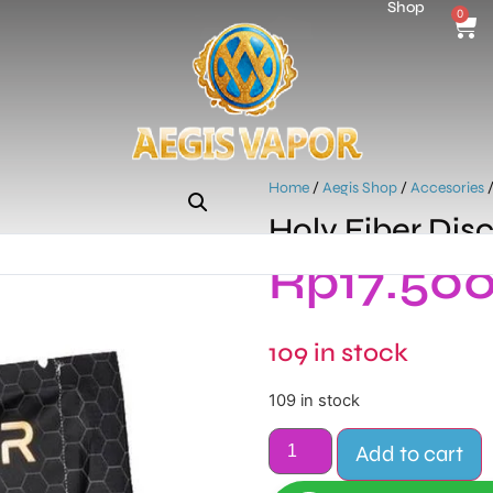
Shop
0
Home
/
Aegis Shop
/
Accesories
/
Holy Fiber Disc
Rp
17.50
109 in stock
109 in stock
Add to cart