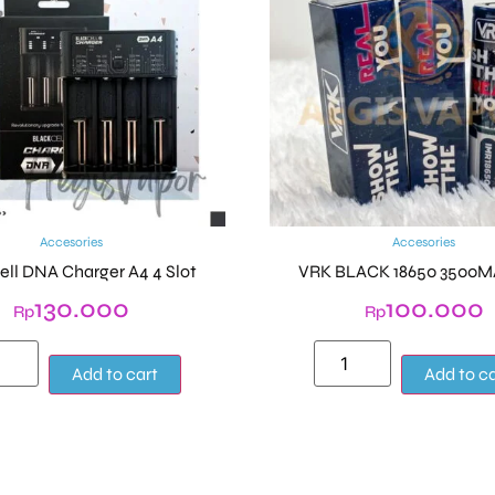
Accesories
Accesories
ell DNA Charger A4 4 Slot
VRK BLACK 18650 3500M
130.000
100.000
Rp
Rp
Alternative:
Add to cart
Add to c