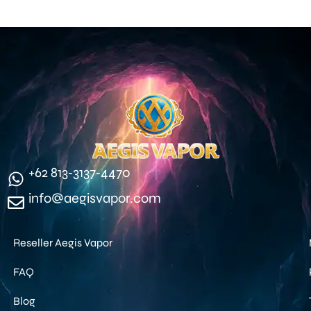
‪+62 813‑3137‑4470‬
info@aegisvapor.com
Reseller Aegis Vapor
FAQ
Blog