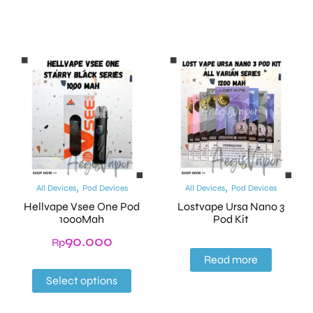
,
,
All Devices
Pod Devices
All Devices
Pod Devices
Hellvape Vsee One Pod
Lostvape Ursa Nano 3
1000Mah
Pod Kit
90.000
Rp
Read more
Select options