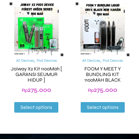
,
,
All Devices
Pod Devices
All Devices
Pod Devices
Joiway X2 Kit 1100Mah [
FOOM Y MEET Y
GARANSI SEUMUR
BUNDLING KIT
HIDUP ]
1100MAH BLACK
275.000
275.000
Rp
Rp
Select options
Select options