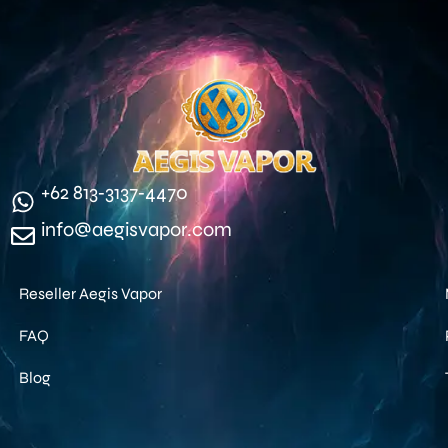
‪+62 813‑3137‑4470‬
info@aegisvapor.com
Reseller Aegis Vapor
FAQ
Blog