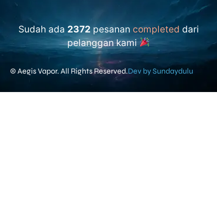
Sudah ada
2372
pesanan
completed
dari
pelanggan kami
© Aegis Vapor. All Rights Reserved.
Dev by Sundaydulu