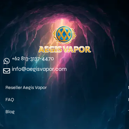
‪+62 813‑3137‑4470‬
info@aegisvapor.com
Reseller Aegis Vapor
FAQ
Blog