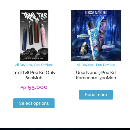
,
,
All Devices
Pod Devices
All Devices
Pod Devices
Trml T28 Pod Kit Only
Ursa Nano 3 Pod Kit
800Mah
Kameaam 1300Mah
155.000
Rp
Read more
Select options