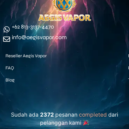
‪+62 813‑3137‑4470‬
info@aegisvapor.com
Reseller Aegis Vapor
FAQ
Blog
Sudah ada
2372
pesanan
completed
dari
pelanggan kami