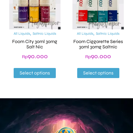
,
,
All Liquids
Saltnic Liquids
All Liquids
Saltnic Liquids
Foom City 30ml 30mg
Foom Ciggarette Series
Salt Nic
30ml 30mg Saltnic
90.000
90.000
Rp
Rp
Select options
Select options