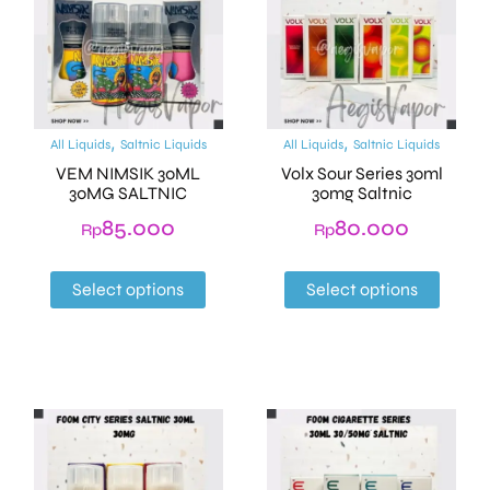
,
,
All Liquids
Saltnic Liquids
All Liquids
Saltnic Liquids
VEM NIMSIK 30ML
Volx Sour Series 30ml
30MG SALTNIC
30mg Saltnic
85.000
80.000
Rp
Rp
Select options
Select options