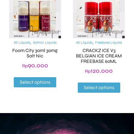
,
,
All Liquids
Saltnic Liquids
All Liquids
Freebase Liquids
Foom City 30ml 30mg
CRACKZ ICE V3
Salt Nic
BELGIAN ICE CREAM
FREEBASE 60ML
90.000
Rp
120.000
Rp
Select options
Select options