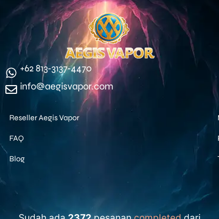
‪+62 813‑3137‑4470‬
info@aegisvapor.com
Reseller Aegis Vapor
FAQ
Blog
Sudah ada
2372
pesanan
completed
dari