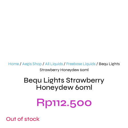
Home
/
Aegis Shop
/
All Liquids
/
Freebase Liquids
/ Bequ Lights
Strawberry Honeydew 60ml
Bequ Lights Strawberry
Honeydew 60ml
Rp
112.500
Out of stock