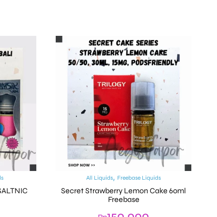
,
ds
All Liquids
Freebase Liquids
SALTNIC
Secret Strawberry Lemon Cake 60ml
Freebase
150.000