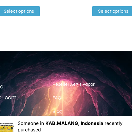
Select options
Select options
Reseller Aegis Vapor
0‬
or.com
FAQ
Blog
Someone in
KAB.MALANG
,
Indonesia
recently
purchased