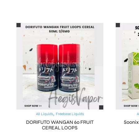
,
All Liquids
Freebase Liquids
A
DORIFUTO WANGAN 60 FRUIT
Soonix
CEREAL LOOPS