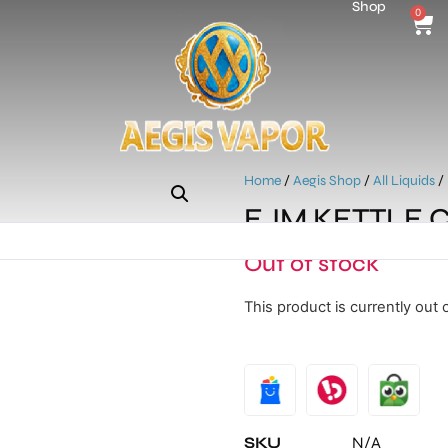
Shop
0
Home
/
Aegis Shop
/
All Liquids
/
EJM KETTLE 
Out of stock
This product is currently out 
Alternative:
SKU
N/A