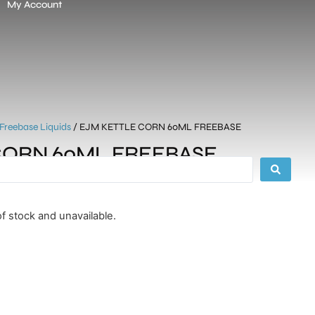
My Account
Freebase Liquids
/ EJM KETTLE CORN 60ML FREEBASE
CORN 60ML FREEBASE
of stock and unavailable.