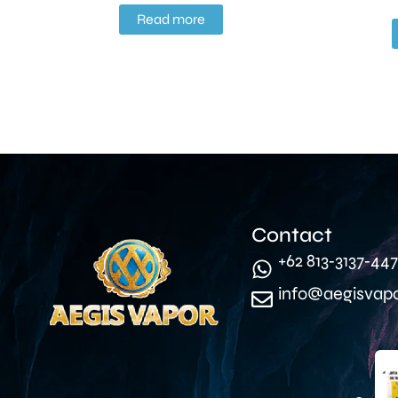
Read more
Contact
‪+62 813‑3137‑447
info@aegisvap