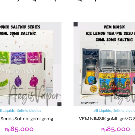
,
,
ll Liquids
Saltnic Liquids
All Liquids
Saltnic Liqui
 Series Saltnic 30ml 30mg
VEM NIMSIK 30ML 30MG 
85.000
85.000
Rp
Rp