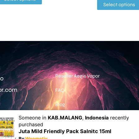
Select options
Reseller Aegis Vapor
0‬
or.com
FAQ
Blog
Someone in
KAB.MALANG
,
Indonesia
recently
purchased
h ada
2372
pesanan
completed
dari pelanggan k
Juta Mild Friendly Pack Salnitc 15ml
By
Woomotiv