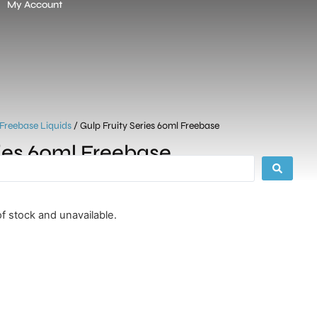
My Account
Freebase Liquids
/ Gulp Fruity Series 60ml Freebase
ries 60ml Freebase
of stock and unavailable.