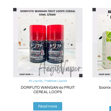
,
All Liquids
Freebase Liquids
A
DORIFUTO WANGAN 60 FRUIT
Soonix
CEREAL LOOPS
Read more