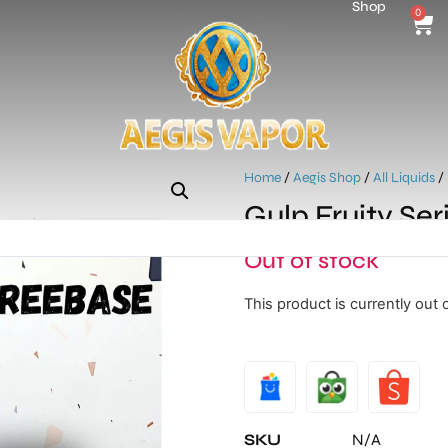
Shop
0
Home
/
Aegis Shop
/
All Liquids
/
Gulp Fruity Se
Out of stock
This product is currently out 
Alternative:
SKU
N/A