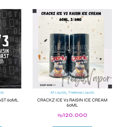
,
ids
All Liquids
Freebase Liquids
AST 60ML
CRACKZ ICE V2 RAISIN ICE CREAM
60ML
120.000
Rp