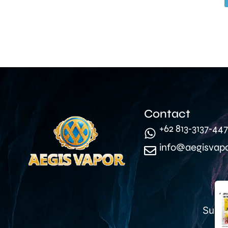
Contact
‪+62 813‑3137‑447
info@aegisvap
Suda