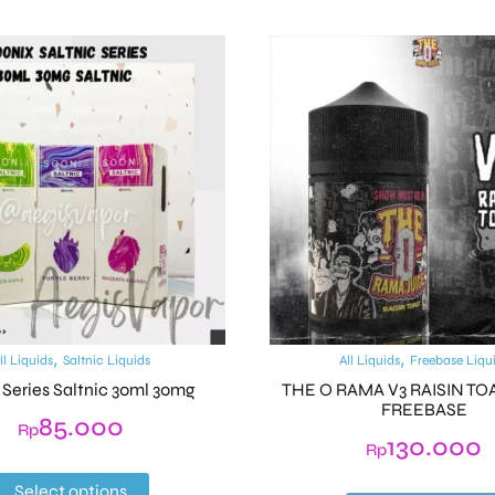
,
,
ll Liquids
Saltnic Liquids
All Liquids
Freebase Liqu
 Series Saltnic 30ml 30mg
THE O RAMA V3 RAISIN TO
FREEBASE
85.000
Rp
130.000
Rp
Select options