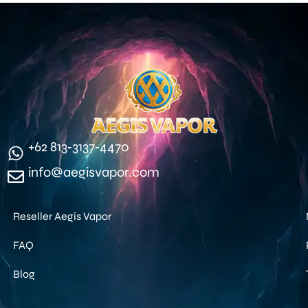
‪+62 813‑3137‑4470‬
info@aegisvapor.com
Reseller Aegis Vapor
FAQ
Blog