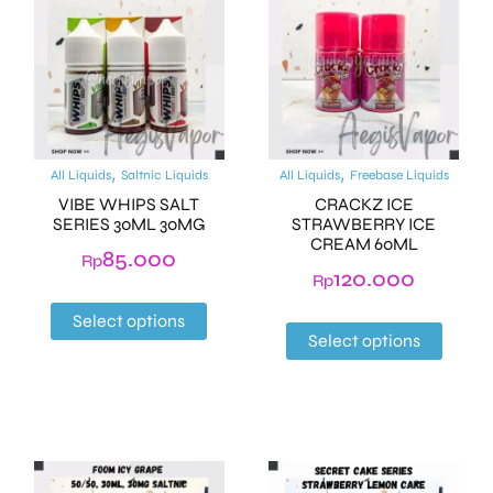
,
,
All Liquids
Saltnic Liquids
All Liquids
Freebase Liquids
VIBE WHIPS SALT
CRACKZ ICE
SERIES 30ML 30MG
STRAWBERRY ICE
CREAM 60ML
85.000
Rp
120.000
Rp
Select options
Select options