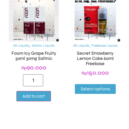
,
,
All Liquids
Saltnic Liquids
All Liquids
Freebase Liquids
Foom Icy Grape Fruity
Secret Strawberry
30ml 30mg Saltnic
Lemon Cake 60ml
Freebase
90.000
Rp
150.000
Rp
Select options
Alternative:
Add to cart