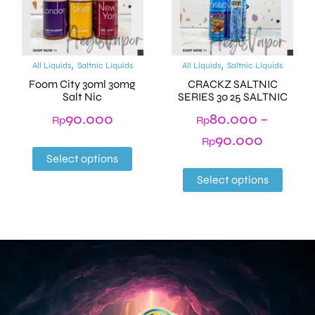
,
,
All Liquids
Saltnic Liquids
All Liquids
Saltnic Liquids
Foom City 30ml 30mg
CRACKZ SALTNIC
Salt Nic
SERIES 30 25 SALTNIC
90.000
80.000
–
Rp
Rp
90.000
Rp
Select options
Select options