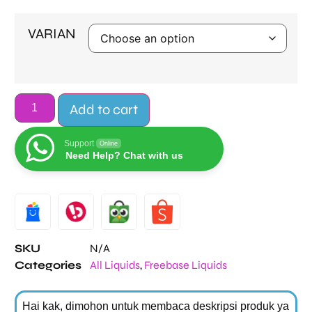
VARIAN
Add to cart
Support
Online
Need Help? Chat with us
Alternative:
SKU
N/A
Categories
All Liquids
,
Freebase Liquids
Hai kak, dimohon untuk membaca deskripsi produk ya