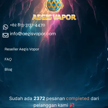
‪+62 813‑3137‑4470‬
info@aegisvapor.com
Reseller Aegis Vapor
FAQ
Blog
Sudah ada
2372
pesanan
completed
dari
pelanggan kami