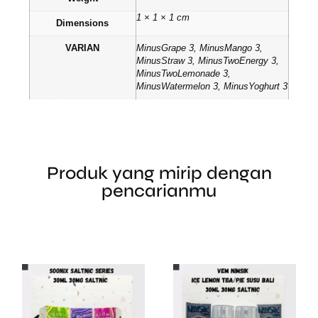
1 × 1 × 1 cm
Dimensions
VARIAN
MinusGrape 3, MinusMango 3,
MinusStraw 3, MinusTwoEnergy 3,
MinusTwoLemonade 3,
MinusWatermelon 3, MinusYoghurt 3
Produk yang mirip dengan
pencarianmu