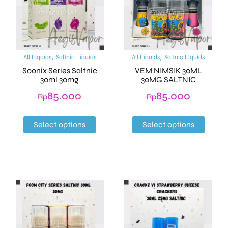
,
,
All Liquids
Saltnic Liquids
All Liquids
Saltnic Liquids
Soonix Series Saltnic
VEM NIMSIK 30ML
30ml 30mg
30MG SALTNIC
85.000
85.000
Rp
Rp
Select options
Select options