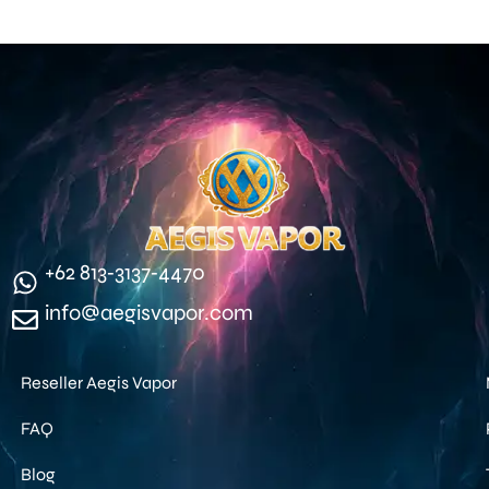
‪+62 813‑3137‑4470‬
info@aegisvapor.com
Reseller Aegis Vapor
FAQ
Blog