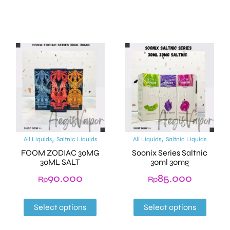
,
,
All Liquids
Saltnic Liquids
All Liquids
Saltnic Liquids
FOOM ZODIAC 30MG
Soonix Series Saltnic
30ML SALT
30ml 30mg
90.000
85.000
Rp
Rp
Select options
Select options