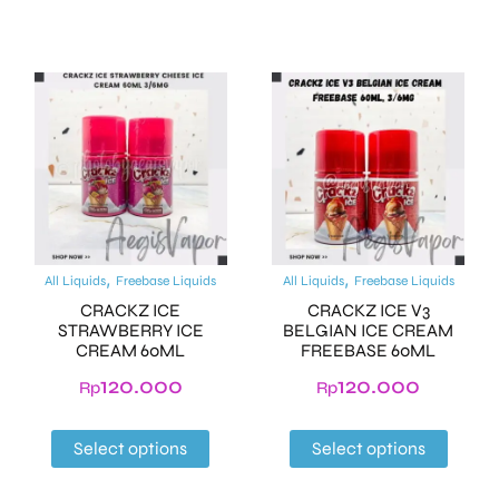
,
,
All Liquids
Freebase Liquids
All Liquids
Freebase Liquids
CRACKZ ICE
CRACKZ ICE V3
STRAWBERRY ICE
BELGIAN ICE CREAM
CREAM 60ML
FREEBASE 60ML
120.000
120.000
Rp
Rp
Select options
Select options