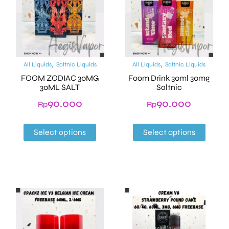
,
,
All Liquids
Saltnic Liquids
All Liquids
Saltnic Liquids
FOOM ZODIAC 30MG
Foom Drink 30ml 30mg
30ML SALT
Saltnic
90.000
90.000
Rp
Rp
Select options
Select options