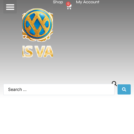
Shop
My Account
0