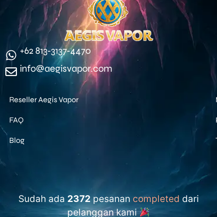
‪+62 813‑3137‑4470‬
info@aegisvapor.com
Reseller Aegis Vapor
FAQ
Blog
Sudah ada
2372
pesanan
completed
dari
pelanggan kami