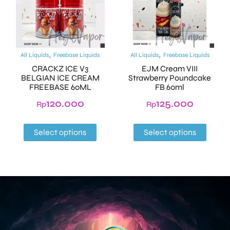
,
,
All Liquids
Freebase Liquids
All Liquids
Freebase Liquids
CRACKZ ICE V3
EJM Cream VIII
BELGIAN ICE CREAM
Strawberry Poundcake
FREEBASE 60ML
FB 60ml
120.000
125.000
Rp
Rp
Select options
Select options