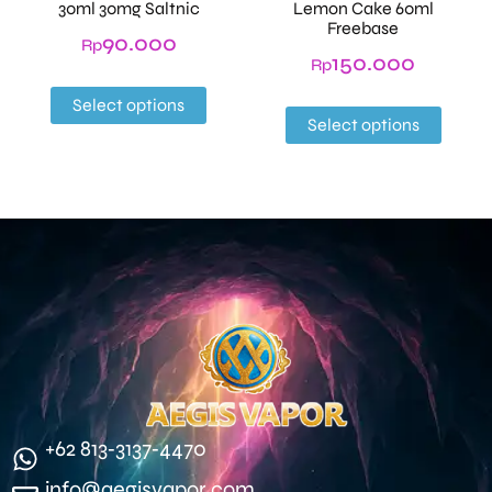
30ml 30mg Saltnic
Lemon Cake 60ml
Freebase
90.000
Rp
150.000
Rp
Select options
Select options
‪+62 813‑3137‑4470‬
info@aegisvapor.com