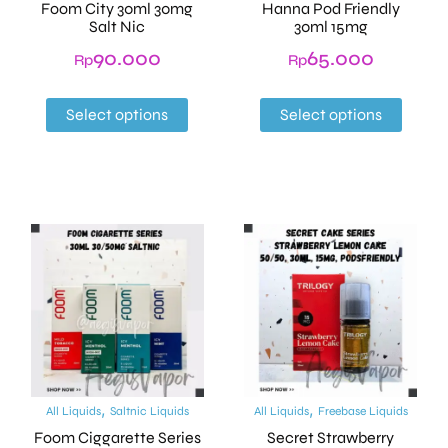
Foom City 30ml 30mg
Hanna Pod Friendly
Salt Nic
30ml 15mg
90.000
65.000
Rp
Rp
Select options
Select options
,
,
All Liquids
Saltnic Liquids
All Liquids
Freebase Liquids
Foom Ciggarette Series
Secret Strawberry