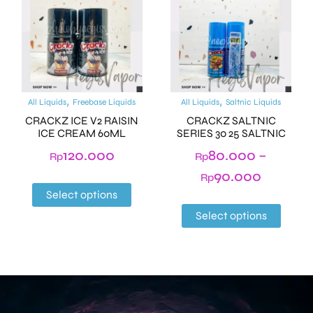
,
,
All Liquids
Freebase Liquids
All Liquids
Saltnic Liquids
CRACKZ ICE V2 RAISIN
CRACKZ SALTNIC
ICE CREAM 60ML
SERIES 30 25 SALTNIC
120.000
80.000
–
Rp
Rp
90.000
Rp
Select options
Select options