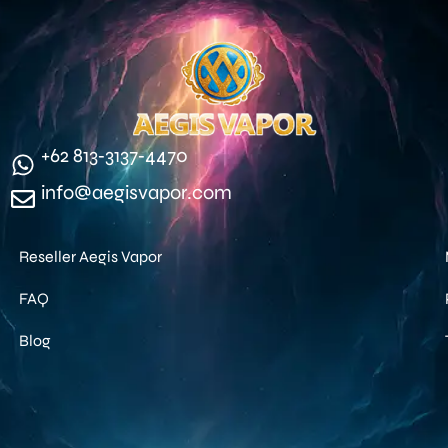
‪+62 813‑3137‑4470‬
info@aegisvapor.com
Reseller Aegis Vapor
FAQ
Blog