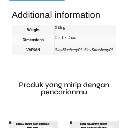
Additional information
0,08 g
Weight
1 × 1 × 1 cm
Dimensions
VARIAN
SlayBlueberryPf, SlayStrawberryPf
Produk yang mirip dengan
pencarianmu