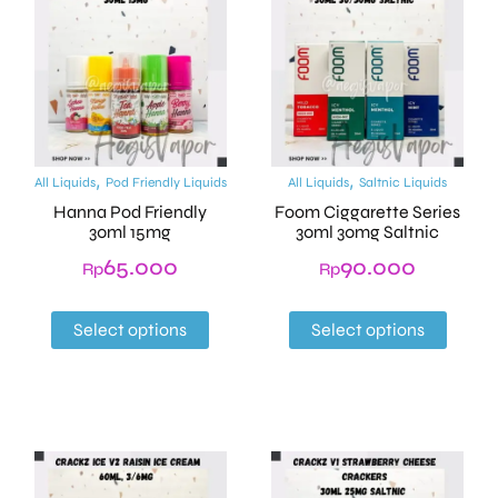
,
,
All Liquids
Pod Friendly Liquids
All Liquids
Saltnic Liquids
Hanna Pod Friendly
Foom Ciggarette Series
30ml 15mg
30ml 30mg Saltnic
65.000
90.000
Rp
Rp
Select options
Select options