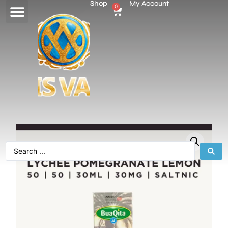
Shop
My Account
0