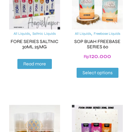
,
,
All Liquids
Saltnic Liquids
All Liquids
Freebase Liquids
FORE SERIES SALTNIC
SOP BUAH FREEBASE
30ML 25MG
SERIES 60
120.000
Rp
Read more
Select options