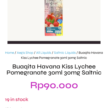
Home
/
Aegis Shop
/
All Liquids
/
Saltnic Liquids
/ Buaqita Havana
Kiss Lychee Pomegranate 30ml 30mg Saltnic
Buaqita Havana Kiss Lychee
Pomegranate 30ml 30mg Saltnic
Rp
90.000
19 in stock