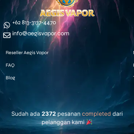
‪+62 813‑3137‑4470‬
info@aegisvapor.com
Reseller Aegis Vapor
FAQ
Blog
Sudah ada
2372
pesanan
completed
dari
pelanggan kami