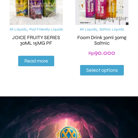
,
,
All Liquids
Pod Friendly Liquids
All Liquids
Saltnic Liquids
JOICE FRUITY SERIES
Foom Drink 30ml 30mg
30ML 15MG PF
Saltnic
90.000
Rp
Read more
Select options