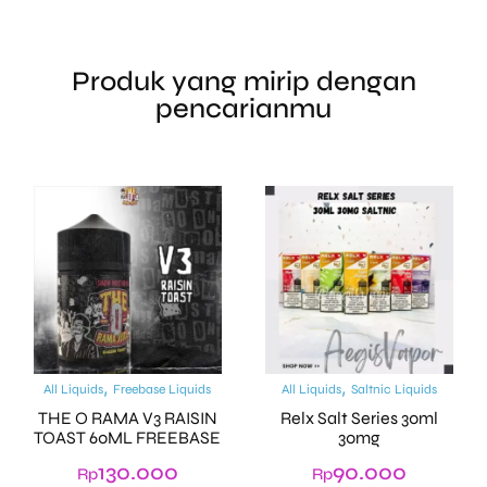
Produk yang mirip dengan
pencarianmu
,
,
All Liquids
Freebase Liquids
All Liquids
Saltnic Liquids
THE O RAMA V3 RAISIN
Relx Salt Series 30ml
TOAST 60ML FREEBASE
30mg
130.000
90.000
Rp
Rp