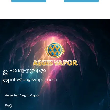
‪+62 813‑3137‑4470‬
info@aegisvapor.com
Reseller Aegis Vapor
FAQ