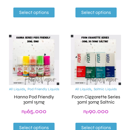
Select options
Select options
,
,
All Liquids
Pod Friendly Liquids
All Liquids
Saltnic Liquids
Hanna Pod Friendly
Foom Ciggarette Series
30ml 15mg
30ml 30mg Saltnic
65.000
90.000
Rp
Rp
Select options
Select options