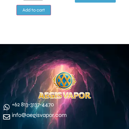
Alternative:
Add to cart
‪+62 813‑3137‑4470‬
info@aegisvapor.com