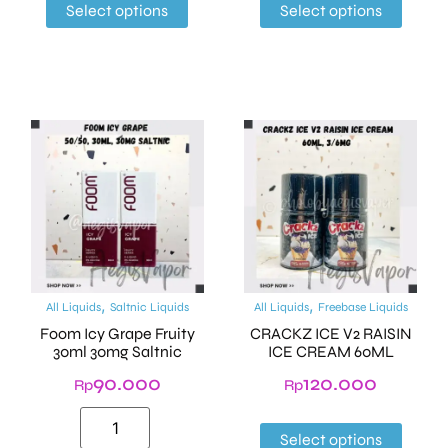
Select options
Select options
,
,
All Liquids
Saltnic Liquids
All Liquids
Freebase Liquids
Foom Icy Grape Fruity
CRACKZ ICE V2 RAISIN
30ml 30mg Saltnic
ICE CREAM 60ML
90.000
120.000
Rp
Rp
Select options