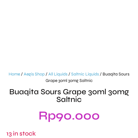
Home
/
Aegis Shop
/
All Liquids
/
Saltnic Liquids
/ Buaqita Sours
Grape 30ml 30mg Saltnic
Buaqita Sours Grape 30ml 30mg
Saltnic
Rp
90.000
13 in stock