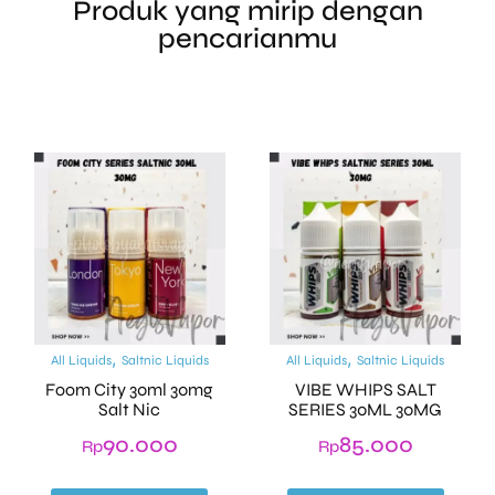
Produk yang mirip dengan
pencarianmu
,
,
All Liquids
Saltnic Liquids
All Liquids
Saltnic Liquids
Foom City 30ml 30mg
VIBE WHIPS SALT
Salt Nic
SERIES 30ML 30MG
90.000
85.000
Rp
Rp