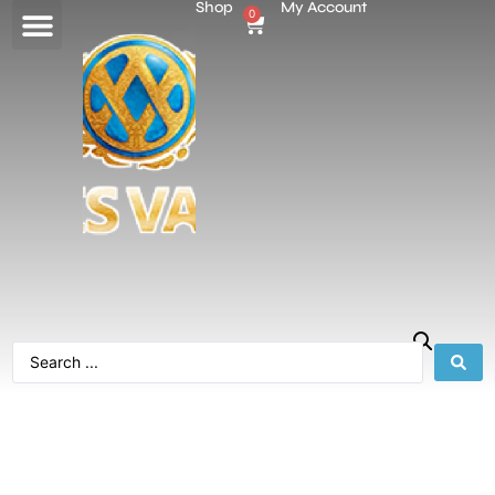
Shop
My Account
0