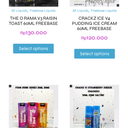
,
,
All Liquids
Freebase Liquids
All Liquids
Freebase Liquids
THE O RAMA V3 RAISIN
CRACKZ ICE V4
TOAST 60ML FREEBASE
PUDDING ICE CREAM
60ML FREEBASE
130.000
Rp
120.000
Rp
Select options
Select options