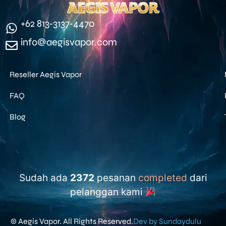
‪+62 813‑3137‑4470‬
info@aegisvapor.com
Reseller Aegis Vapor
FAQ
Blog
Sudah ada
2372
pesanan
completed
dari
pelanggan kami
© Aegis Vapor. All Rights Reserved.
Dev by Sundaydulu