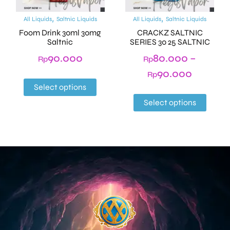
,
,
All Liquids
Saltnic Liquids
All Liquids
Saltnic Liquids
Foom Drink 30ml 30mg
CRACKZ SALTNIC
Saltnic
SERIES 30 25 SALTNIC
90.000
80.000
–
Rp
Rp
90.000
Rp
Select options
Select options