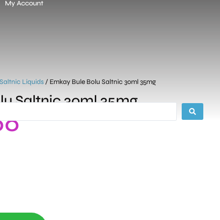
My Account
Saltnic Liquids
/ Emkay Bule Bolu Saltnic 30ml 35mg
lu Saltnic 30ml 35mg
00