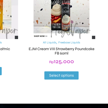
,
ds
All Liquids
Freebase Liquids
altnic
EJM Cream VIII Strawberry Poundcake
FB 60ml
125.000
Rp
Select options