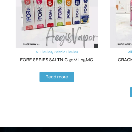
,
All Liquids
Saltnic Liquids
Al
FORE SERIES SALTNIC 30ML 25MG
CRACK
Read more