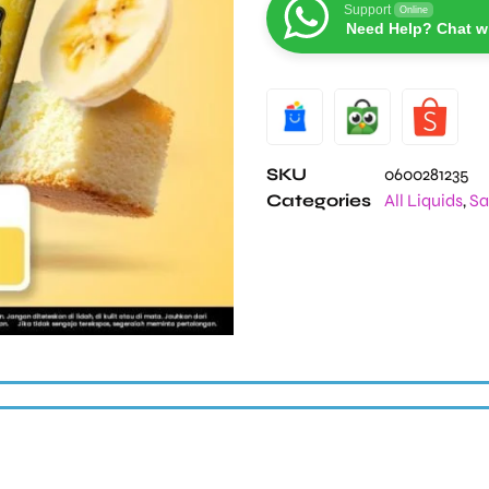
Support
Online
Need Help? Chat w
Alternative:
SKU
0600281235
Categories
All Liquids
,
Sa