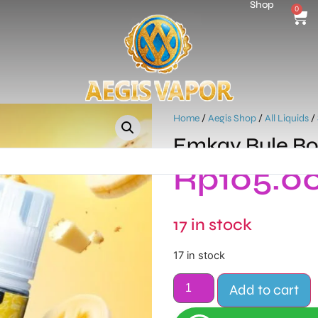
Shop
0
Home
/
Aegis Shop
/
All Liquids
/
Emkay Bule Bo
Rp
105.0
17 in stock
17 in stock
Add to cart