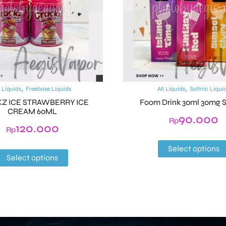
,
,
l Liquids
Freebase Liquids
All Liquids
Saltnic Liqui
Z ICE STRAWBERRY ICE
Foom Drink 30ml 30mg S
CREAM 60ML
90.000
Rp
120.000
Rp
Select options
Select options