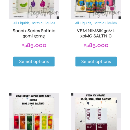
,
,
All Liquids
Saltnic Liquids
All Liquids
Saltnic Liquids
Soonix Series Saltnic
VEM NIMSIK 30ML
30ml 30mg
30MG SALTNIC
85.000
85.000
Rp
Rp
Select options
Select options