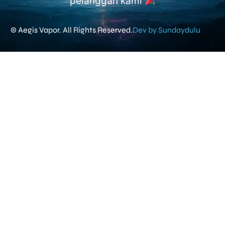
pelanggan kami
© Aegis Vapor. All Rights Reserved.
Dev by Sundaydulu