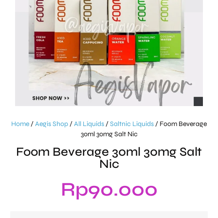
Home
/
Aegis Shop
/
All Liquids
/
Saltnic Liquids
/ Foom Beverage
30ml 30mg Salt Nic
Foom Beverage 30ml 30mg Salt
Nic
Rp
90.000