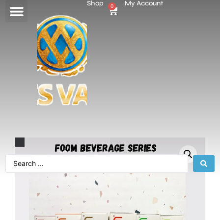
Shop
My Account
0