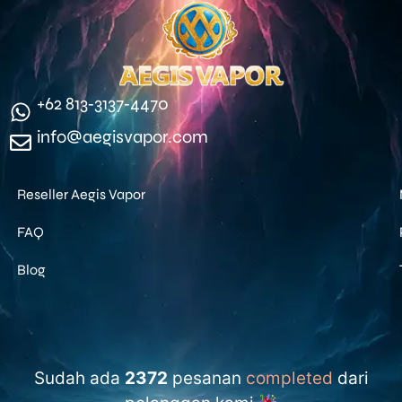
‪+62 813‑3137‑4470‬
info@aegisvapor.com
Reseller Aegis Vapor
FAQ
Blog
Sudah ada
2372
pesanan
completed
dari