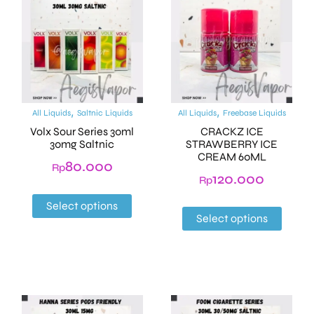
,
,
All Liquids
Saltnic Liquids
All Liquids
Freebase Liquids
Volx Sour Series 30ml
CRACKZ ICE
30mg Saltnic
STRAWBERRY ICE
CREAM 60ML
80.000
Rp
120.000
Rp
Select options
Select options