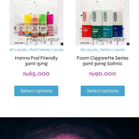
,
,
All Liquids
Pod Friendly Liquids
All Liquids
Saltnic Liquids
Hanna Pod Friendly
Foom Ciggarette Series
30ml 15mg
30ml 30mg Saltnic
65.000
90.000
Rp
Rp
Select options
Select options