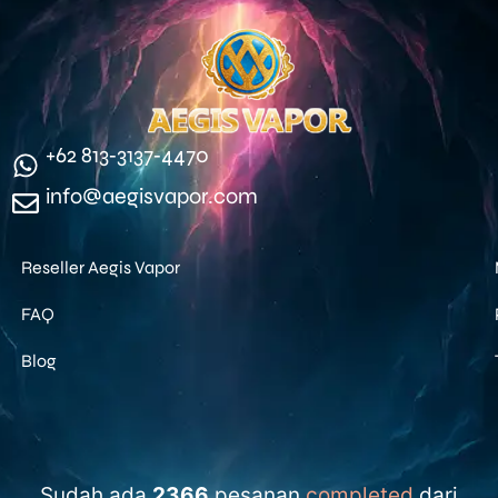
‪+62 813‑3137‑4470‬
info@aegisvapor.com
Reseller Aegis Vapor
FAQ
Blog
Sudah ada
2366
pesanan
completed
dari