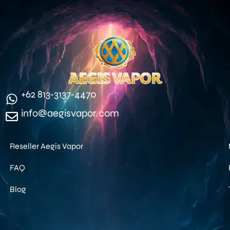
‪+62 813‑3137‑4470‬
info@aegisvapor.com
Reseller Aegis Vapor
FAQ
Blog