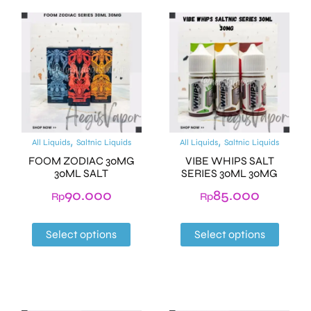
,
,
All Liquids
Saltnic Liquids
All Liquids
Saltnic Liquids
FOOM ZODIAC 30MG
VIBE WHIPS SALT
30ML SALT
SERIES 30ML 30MG
90.000
85.000
Rp
Rp
Select options
Select options