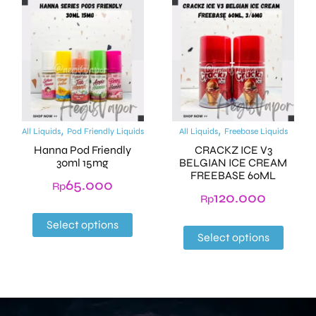
,
,
All Liquids
Pod Friendly Liquids
All Liquids
Freebase Liquids
Hanna Pod Friendly
CRACKZ ICE V3
30ml 15mg
BELGIAN ICE CREAM
FREEBASE 60ML
65.000
Rp
120.000
Rp
Select options
Select options