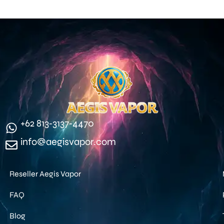
‪+62 813‑3137‑4470‬
info@aegisvapor.com
Reseller Aegis Vapor
FAQ
Blog