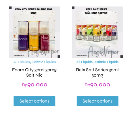
,
,
All Liquids
Saltnic Liquids
All Liquids
Saltnic Liquids
Foom City 30ml 30mg
Relx Salt Series 30ml
Salt Nic
30mg
90.000
90.000
Rp
Rp
Select options
Select options