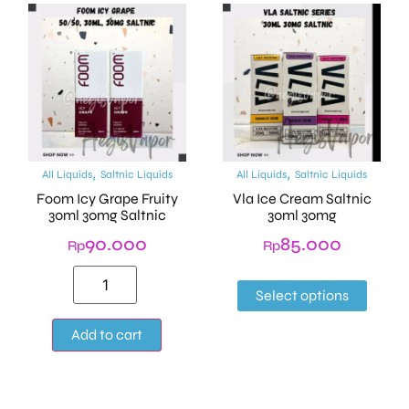
,
,
All Liquids
Saltnic Liquids
All Liquids
Saltnic Liquids
Foom Icy Grape Fruity
Vla Ice Cream Saltnic
30ml 30mg Saltnic
30ml 30mg
90.000
85.000
Rp
Rp
Select options
Alternative:
Add to cart