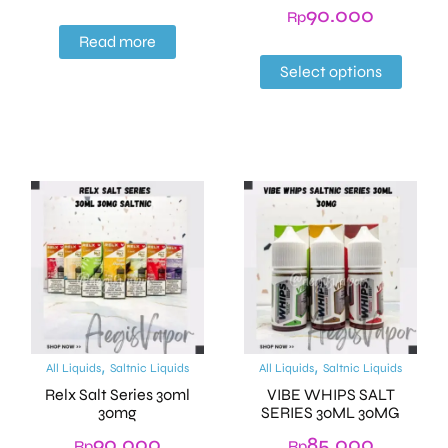
90.000
Rp
Read more
Select options
,
,
All Liquids
Saltnic Liquids
All Liquids
Saltnic Liquids
Relx Salt Series 30ml
VIBE WHIPS SALT
30mg
SERIES 30ML 30MG
90.000
85.000
Rp
Rp