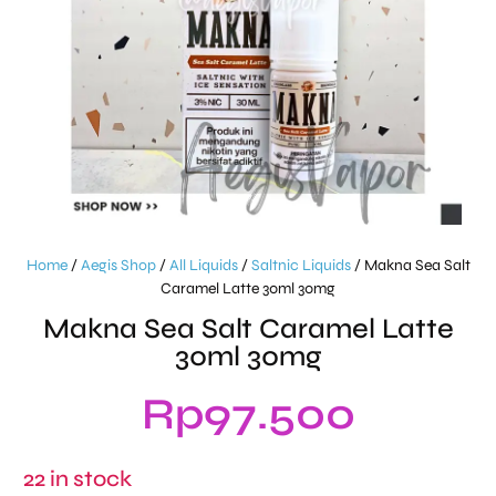
Home
/
Aegis Shop
/
All Liquids
/
Saltnic Liquids
/ Makna Sea Salt
Caramel Latte 30ml 30mg
Makna Sea Salt Caramel Latte
30ml 30mg
Rp
97.500
22 in stock