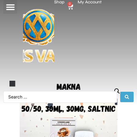
Shop
My Account
0