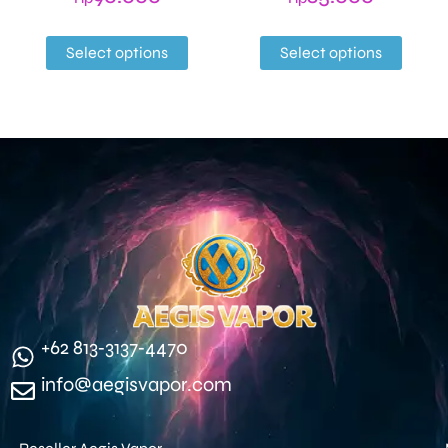
Select options
Select options
‪+62 813‑3137‑4470‬
info@aegisvapor.com