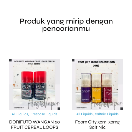
Produk yang mirip dengan
pencarianmu
,
,
All Liquids
Freebase Liquids
All Liquids
Saltnic Liquids
DORIFUTO WANGAN 60
Foom City 30ml 30mg
FRUIT CEREAL LOOPS
Salt Nic