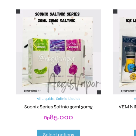
,
All Liquids
Saltnic Liquids
A
Soonix Series Saltnic 30ml 30mg
VEM NI
85.000
Rp
Select options