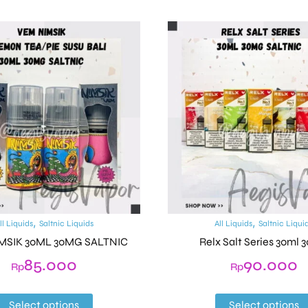
,
,
ll Liquids
Saltnic Liquids
All Liquids
Saltnic Liqui
MSIK 30ML 30MG SALTNIC
Relx Salt Series 30ml
85.000
90.000
Rp
Rp
Select options
Select options