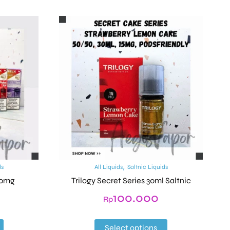
,
ds
All Liquids
Saltnic Liquids
 30mg
Trilogy Secret Series 30ml Saltnic
100.000
Rp
Select options