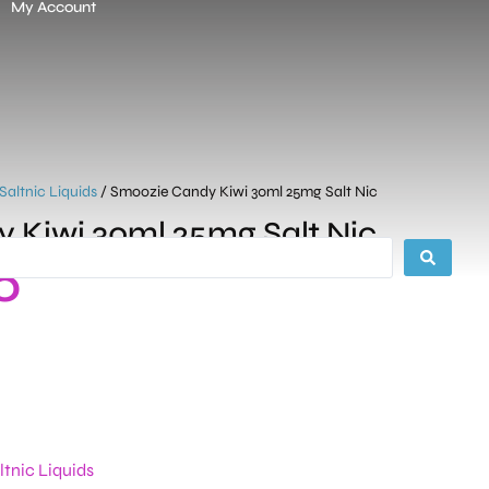
My Account
Saltnic Liquids
/ Smoozie Candy Kiwi 30ml 25mg Salt Nic
 Kiwi 30ml 25mg Salt Nic
0
ltnic Liquids