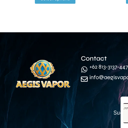
Contact
‪+62 813‑3137‑447
info@aegisvap
Suda