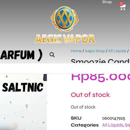
Shop
0
Home
/
Aegis Shop
/
All Liquids
/
Smoozie Candy
Rp
85.00
Out of stock
Out of stock
SKU
0600147925
Categories
All Liquids
,
Sa