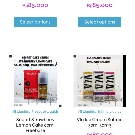
85.000
85.000
Rp
Rp
Select options
Select options
,
,
All Liquids
Freebase Liquids
All Liquids
Saltnic Liquids
Secret Strawberry
Vla Ice Cream Saltnic
Lemon Cake 60ml
30ml 30mg
Freebase
85.000
Rp