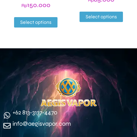
150.000
Rp
Select options
Select options
‪+62 813‑3137‑4470‬
info@aegisvapor.com