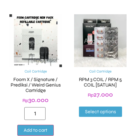
Coil Cartridge
Coil Cartridge
Foom X / Signature /
RPM 3 COIL / RPM 5
Prediksi / Weird Genius
COIL [SATUAN]
Cartridge
27.000
Rp
30.000
Rp
Select options
Alternative:
Add to cart