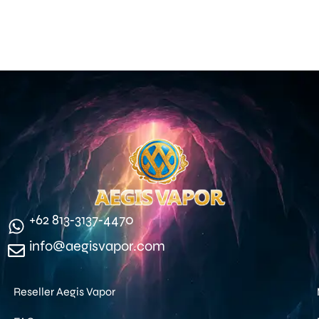
‪+62 813‑3137‑4470‬
info@aegisvapor.com
Reseller Aegis Vapor