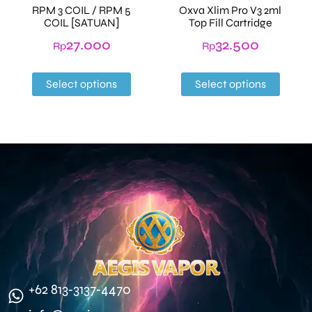
RPM 3 COIL / RPM 5
Oxva Xlim Pro V3 2ml
COIL [SATUAN]
Top Fill Cartridge
27.000
32.500
Rp
Rp
Select options
Select options
‪+62 813‑3137‑4470‬