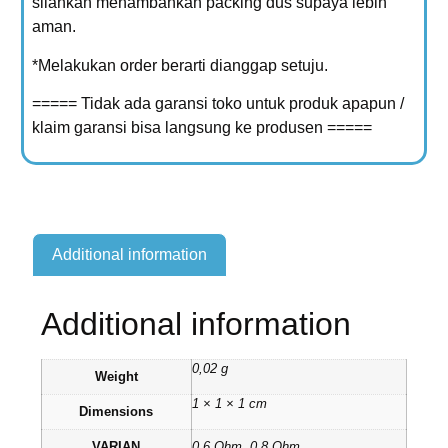
silahkan menambahkan packing dus supaya lebih
aman.
*Melakukan order berarti dianggap setuju.
===== Tidak ada garansi toko untuk produk apapun /
klaim garansi bisa langsung ke produsen =====
Additional information
Additional information
0,02 g
Weight
1 × 1 × 1 cm
Dimensions
VARIAN
0.6 Ohm, 0.8 Ohm