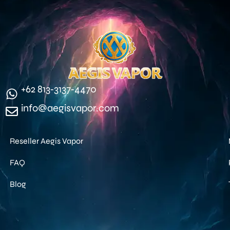
‪+62 813‑3137‑4470‬
info@aegisvapor.com
Reseller Aegis Vapor
FAQ
Blog