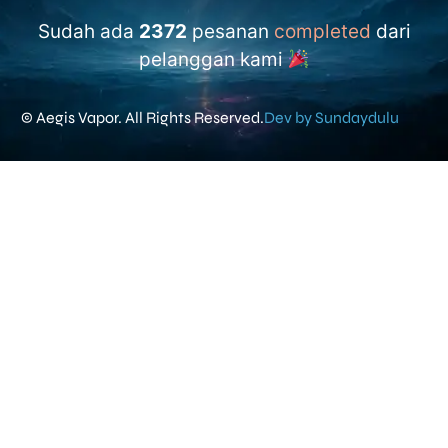
Sudah ada
2372
pesanan
completed
dari
pelanggan kami
© Aegis Vapor. All Rights Reserved.
Dev by Sundaydulu