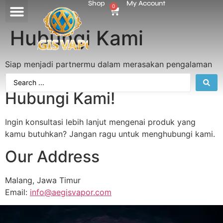
Shop
My Account
0
Hubungi Kami
Siap menjadi partnermu dalam merasakan pengalaman
vaping terbaik.
Hubungi Kami!
Ingin konsultasi lebih lanjut mengenai produk yang
kamu butuhkan? Jangan ragu untuk menghubungi kami.
Our Address
Malang, Jawa Timur
Email:
info@aegisvapor.com